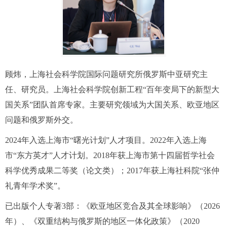
顾炜
，上海社会科学院国际问题研究所俄罗斯中亚研究主
任、
研究员。上海社会科学院创新工程“百年变局下的新型大
国关系”团队首席专家。主要研究领域为大国关系、欧亚地区
问题和俄罗斯外交
。
2024
年
入选上海市“曙光计划”人才项目。
2
022
年入选上海
市“东方英才”人才计划。
2018
年
获上海市第十四届哲学社会
科学优秀成果二等奖（论文类）；
2017
年
获上海社科院“张仲
礼青年学术奖”。
已出版
个人专著
3
部
：《欧亚地区竞合及其全球影响》（
2
026
年）、
《双重结构
与俄罗斯的地区一体化政策
》（
2020