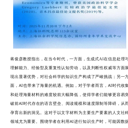
指出，在当今时代，一方面，生成式
在信息处理
蒋俊彦教授
AI
理解能力、经验型及重复性认知劳动，以及判断性权威等方面
现出显著优势，对社会科学的知识生产构成了严峻挑战；另一
面，
AI
也带来了海量的机遇。例如，对于学者而言，
AI
时代收
和处理海量材料的难度较前大幅降低，使得学者们能够更容易
破前
AI
时代存在的语言壁垒、阅读规模和速度限制等障碍，从
孕育出新的洞见。这对于以文字材料为主要生产要素的人文社
领域尤为重要。
围绕学者在利用
AI
进行知识生产时，可能因数