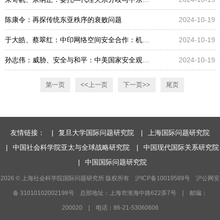
陈康令：再探传统东亚秩序的衰败问题
2024-10-19
于大皓、蔡翠红：中印网络空间安全合作：机遇、挑战与应对
2024-10-19
孙志伟：威胁、安全与和平：中美国家安全观文本的比较研究
2024-10-19
第一页
<<上一页
下一页>>
尾页
友情链接：
|
复旦大学国际问题研究院
|
上海国际问题研究院
|
中国社会科学院亚太与全球战略研究院
|
中国现代国际关系研究院
|
中国国际问题研究院
2026 © 上海社会科学院国际问题研究所 版权所有 沪ICP备10019589号 沪公网安
备 31010102002198号 总部地址：上海市淮海中路622弄7号 | 邮编：
200020 | 电话：86-21-53060606