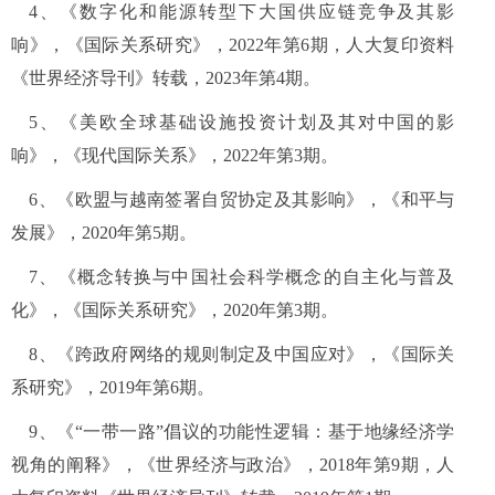
4
、《数字化和能源转型下大国供应链竞争及其影
响》，《国际关系研究》，
2022
年第
6
期，人大复印资料
《世界经济导刊》转载，
2023
年第
4
期。
5
、《美欧全球基础设施投资计划及其对中国的影
响》，《现代国际关系》，
2022
年第
3
期。
6
、《欧盟与越南签署自贸协定及其影响》，《和平与
发展》，
2020
年第
5
期。
7
、《概念转换与中国社会科学概念的自主化与普及
化》，《国际关系研究》，
2020
年第
3
期。
8
、《跨政府网络的规则制定及中国应对》，《国际关
系研究》，
2019
年第
6
期。
9
、《“一带一路”倡议的功能性逻辑：基于地缘经济学
视角的阐释》，《世界经济与政治》，
2018
年第
9
期，人