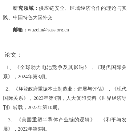
研究领域：
供应链安全、区域经济合作的理论与实
践、中国特色大国外交
邮箱：
wuzelin@sass.org.cn
论文：
1、
《全球动力电池竞争及其影响》，《现代国际关
系》，
2024
年第
3
期。
2
、《拜登政府重振本土制造业：进展与评估》，《现代
国际关系》，
2023
年第
4
期，人大复印资料《世界经济导
刊》转载，
2023
年第
10
期。
3
、《美国重塑半导体产业链的逻辑》，《和平与发
展》，
2022
年第
6
期。