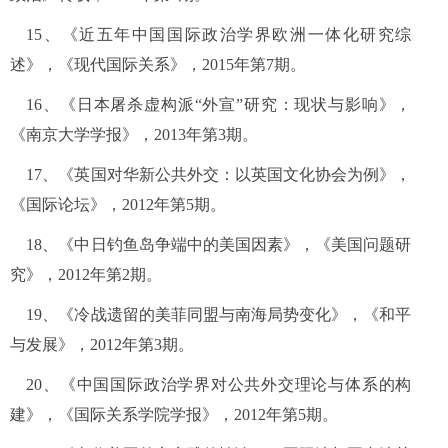
15
、《近五年中国国际政治学界欧洲一体化研究综
述》，《现代国际关系》，
2015
年第
7
期。
16
、《日本屠杀虚构派“外宣”研究：现状与影响》，
《南京大学学报》，
2013
年第
3
期。
17
、《英国对华新公共外交：以英国文化协会为例》，
《国际论坛》，
2012
年第
5
期。
18
、《中日钓鱼岛争端中的美国因素》，《美国问题研
究》，
2012
年第
2
期。
19
、《冷战遗留的美菲同盟与南海局势变化》，《和平
与发展》，
2012
年第
3
期。
20
、《中国国际政治学界对公共外交理论与体系的构
建》，《国际关系学院学报》，
2012
年第
5
期。