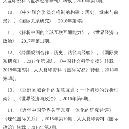
大复印资料《世界经济导刊》转载，
2019
年第
1
期。
10
、《中外联合委员会机制的构建：历史、缘由与前
景》，《国际关系研究》，
2018
年第
4
期。
11
、《解析中国的全球互联互通能力》，《世界经济与
政治》，
2017
年第
11
期。
12
、《跨国规制合作：历史、路径与经验》，《国际关
系研究》，
2017
年第
6
期，《中国社会科学文摘》转载，
2018
年第
5
期；人大复印资料《国际贸易》转载，
2018
年
第
4
期。
13
、《亚洲区域合作的互联互通：一个初步的分析框
架》，《世界经济与政治》，
2016
年第
6
期。
14
、《近年中国学界关于东亚一体化的研究述评》，
《现代国际关系》，
2015
年第
10
期，人大复印资料《国际
政治》转载，
2016
年第
2
期。