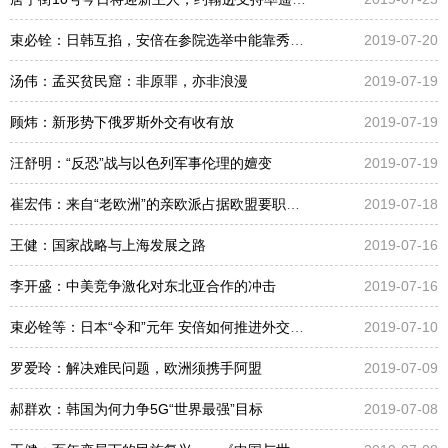
束必铨：日韩互掐，安倍在参院选举中能靠秀外交成绩拉到票吗
2019-07-20
汤伟：孟买贫民窟：非原罪，亦非浪漫
2019-07-19
顾炜：新形势下俄罗斯外交有收有放
2019-07-19
汪舒明：“反恐”战与以色列军事伦理的嬗变
2019-07-19
崔宏伟：来自“老欧洲”的亲欧派占据欧盟要职，欧洲能联合自强走出困境吗？
2019-07-18
王健：国家战略与上海发展之路
2019-07-16
李开盛：中美竞争激化对东北亚合作的冲击
2019-07-16
束必铨等：日本“令和”元年 安倍如何推进外交（20190616《环球交叉点》）
2019-07-10
罗爱玲：解决难民问题，欧洲须携手阿盟
2019-07-09
郝群欢：韩国为何力争5G“世界最强”目标
2019-07-08