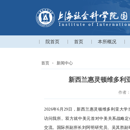
院首页
首页
本所概况
首页
新闻中心
新西兰惠灵顿维多利
作者
2026
年
6
月
29
日，
新西兰惠灵顿维多利亚大学
访问我
所
。
双方就中美元首对中美关系战略定
交流
。
国际所副所长刘阿明研究员、吴其胜副