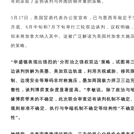
哥则采取了妥协谈判与外围防御并重的策略。
5月27日，美国贸易代表办公室宣布，已与墨西哥敲定于
月底、6月中旬和7月下旬举行三轮双边谈判，议程明确
却未将加拿大纳入其中。这被广泛解读为美国对加拿大施
的策略。
“华盛顿表现出强烈的‘分而治之强权双边’策略，试图将
边谈判拆解为美墨、美加双边轨道，利用关税威胁、移民
制、边境安全等筹码非对称施压，墨加两国极力捍卫三边
整性，谈判博弈复杂度显著提高。”李敏说。除了政治与
缘博弈带来的不确定，此次联合审查还有谈判机制不确定
规则标准不确定、执行与争端机制不确定等结构性“不确
性”。