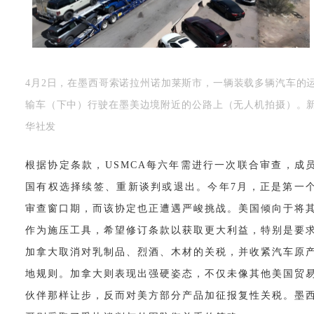
4月2日，在墨西哥索诺拉州诺加莱斯市，一辆装载多辆汽车的
输车（下中）行驶在墨美边境附近的公路上（无人机拍摄）。
华社发
根据协定条款，
USMCA每六年需进行一次联合审查，成
国有权选择续签、重新谈判或退出。今年7月，正是第一
审查窗口期，而该协定也正遭遇严峻挑战。美国倾向于将
作为施压工具，希望修订条款以获取更大利益，特别是要
加拿大取消对乳制品、烈酒、木材的关税，并收紧汽车原
地规则。加拿大则表现出强硬姿态，不仅未像其他美国贸
伙伴那样让步，反而对美方部分产品加征报复性关税。墨