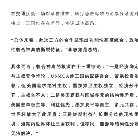
在交通接驳、场馆草皮维护、医疗急救标准乃至票务系统
接上，三国也存在差异，协调成本高昂。
“总体来看，此次三方的合作呈现出功能性高度统合，政
性貌合神离的撕裂特征。”李敏如是总结。
具体而言，貌合神离的根源在于三重悖论：
“一是经济绑
与主权竞争悖论，USMCA使三国供应链嵌合、贸易投资
赖，但美国追求绝对主权，墨加捍卫主权独立，经济分
开，主权合不来；二是美国霸权与区域多元的结构性矛盾
美国想单极主导、利益优先，墨加要平等自主、多元共存
世界杯放大了此矛盾；三是短期利益与长期分歧的现实
境，短期内世界杯让三国获利，但移民、能源等结构性分
无法解决。”