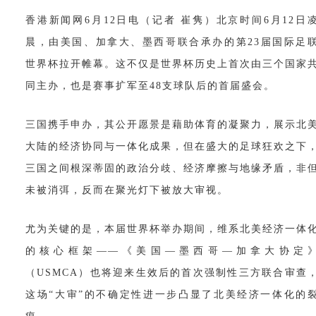
香港新闻网
6月12日电（记者 崔隽）北京时间6月12日
晨，由美国、加拿大、墨西哥联合承办的第23届国际足
世界杯拉开帷幕。这不仅是世界杯历史上首次由三个国家
同主办，也是赛事扩军至48支球队后的首届盛会。
三国携手申办，其公开愿景是藉助体育的凝聚力，展示北
大陆的经济协同与一体化成果，但在盛大的足球狂欢之下
三国之间根深蒂固的政治分歧、经济摩擦与地缘矛盾，非
未被消弭，反而在聚光灯下被放大审视。
尤为关键的是，本届世界杯举办期间，维系北美经济一体
的核心框架
——《美国—墨西哥—加拿大协定
（USMCA）也将迎来生效后的首次强制性三方联合审查
这场“大审”的不确定性进一步凸显了北美经济一体化的