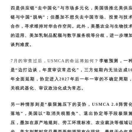
四是供应链
“去中国化”与市场多元化，美国强推北美供
链与中国“脱钩”；但墨加不想失去中国市场、投资与技
合作，寻求维持对华合作空间。此外，美墨农业与生物技
的适用、美加乳制品配额与数字服务税等分歧，进一步增
谈判难度。
7月的审查过后，USMCA的命运将如何？
李敏预测，一
是“边打边谈，年度审议常态化”，三方短期内无法达成1
年全面延期，协定进入2027年后一年一审的不确定周期
关税武器化、审议政治化成为常态。
另一种情形则是
“极限施压下的妥协，USMCA 2.0阵营
落地”，美国以“取消关税豁免”、退出协定等手段极限
压，墨加在原产地规则、劳工环境标准、农业裁决等领域
步，美方则暂时容忍墨西哥能源国有化现状，最终于今年