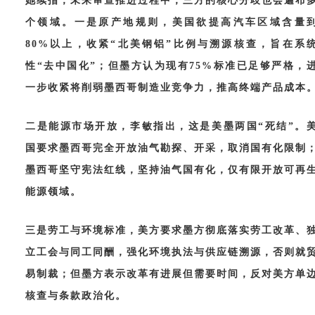
她续指，未来审查推进过程中，三方的核心分歧也会遍布
个领域。一是原产地规则，美国欲提高汽车区域含量
80%以上，收紧“北美钢铝”比例与溯源核查，旨在系
性“去中国化”；但墨方认为现有75%标准已足够严格，
一步收紧将削弱墨西哥制造业竞争力，推高终端产品成本
二是能源市场开放，李敏指出，这是美墨两国
“死结”。
国要求墨西哥完全开放油气勘探、开采，取消国有化限制
墨西哥坚守宪法红线，坚持油气国有化，仅有限开放可再
能源领域。
三是劳工与环境标准，美方要求墨方彻底落实劳工改革、
立工会与同工同酬，强化环境执法与供应链溯源，否则就
易制裁；但墨方表示改革有进展但需要时间，反对美方单
核查与条款政治化。