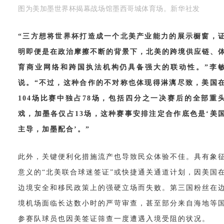
图为美加墨世界杯揭幕战场馆墨西哥城体育场。新华社发
“三方想将世界杯打造成一个北美产业能力的展示橱窗，
明即便是在政治摩擦不断的背景下，北美的跨境供应链、
育商业网络和跨国执法机构仍具备强大的联动性。”李
说。“不过，这种合作的不对称也体现得淋漓尽致，美国
104场比赛中独占78场，包括四分之一决赛后的全部重
戏，加墨各仅占13场，这种赛事安排注定合作底色是‘美
主导，加墨配合’。”
此外，关键便利化措施流产也导致民众体验不佳。具有象
意义的
“北美联合球迷签证”或快捷通关通道计划，因美国
边境安全和移民政策上的强硬立场而失败。第三国粉丝在
境机场面临长达数小时的严苛审查，甚至部分来自海地等
参赛队球员也因美签证筛查一度遭遇入境受阻的状况。