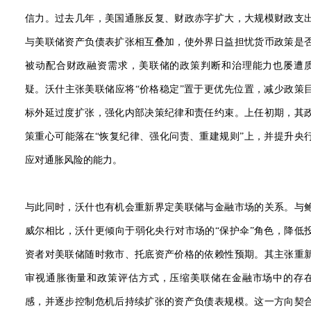
信力。过去几年，美国通胀反复、财政赤字扩大，大规模财政支
与美联储资产负债表扩张相互叠加，使外界日益担忧货币政策是
被动配合财政融资需求，美联储的政策判断和治理能力也屡遭
疑。沃什主张美联储应将“价格稳定”置于更优先位置，减少政策
标外延过度扩张，强化内部决策纪律和责任约束。上任初期，其
策重心可能落在“恢复纪律、强化问责、重建规则”上，并提升央
应对通胀风险的能力。
与此同时，沃什也有机会重新界定美联储与金融市场的关系。与
威尔相比，沃什更倾向于弱化央行对市场的“保护伞”角色，降低
资者对美联储随时救市、托底资产价格的依赖性预期。其主张重
审视通胀衡量和政策评估方式，压缩美联储在金融市场中的存
感，并逐步控制危机后持续扩张的资产负债表规模。这一方向契