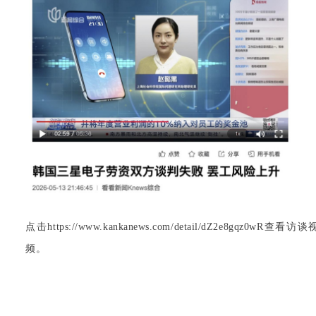
点击https://www.kankanews.com/detail/dZ2e8gqz0wR
查看访谈
频。