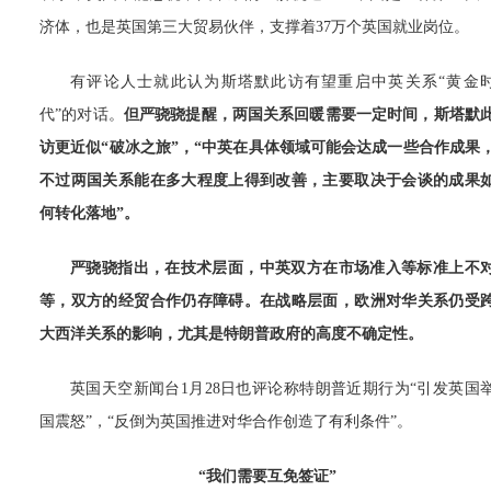
济体，也是英国第三大贸易伙伴，支撑着37万个英国就业岗位。
有评论人士就此认为斯塔默此访有望重启中英关系“黄金
代”的对话。
但严骁骁提醒，两国关系回暖需要一定时间，斯塔默
访更近似“破冰之旅”，“中英在具体领域可能会达成一些合作成果
不过两国关系能在多大程度上得到改善，主要取决于会谈的成果
何转化落地”。
严骁骁指出，在技术层面，中英双方在市场准入等标准上不
等，双方的经贸合作仍存障碍。在战略层面，欧洲对华关系仍受
大西洋关系的影响，尤其是特朗普政府的高度不确定性。
英国天空新闻台1月28日也评论称特朗普近期行为“引发英国
国震怒”，“反倒为英国推进对华合作创造了有利条件”。
“我们需要互免签证”