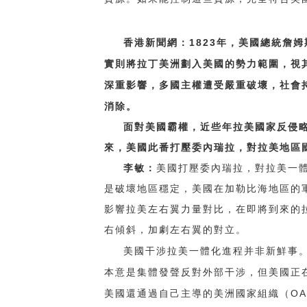
1823
香港新聞網：
年，美國總統詹姆
實則將拉丁美洲劃入美國的勢力範圍，視
深重影響，多國主權遭受嚴重破壞，社會
消除。
面對美國霸權，近些年拉美國家反侵
來，美國此番打壓委內瑞拉，對拉美地區
李敏：
美國打壓委內瑞拉，對拉美一
是破壞地區穩定，美國在加勒比海地區的
影響拉美左右翼力量對比，在即將到來的
右傾斜，加劇左右翼的對立。
美國干涉拉美一體化進程并非新鮮事
本意是集體發聲反對外部干涉，但美國正
OA
美國還通過自己主導的美洲國家組織（