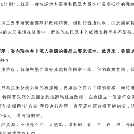
00
”
計劃
，就是一種協調地方軍事和民眾力量進行長期抵抗的戰
支持主要來自安全部隊和政權精英。但對於普通民眾，由於國家
%
的人口生活在貧困中，所以他在民眾中的總體支持率并不樂觀
顯示，委內瑞拉并非流入美國的毒品主要來源地。數月來，美國
哪些？
慣用手段，就像對墨西哥等其他拉美國家一樣。它的真實意圖，
拉成為拉美反美力量的根據地，要維護它在西半球的霸權，同時
。特朗普政府的意圖是想推翻馬杜羅政權，在委建立一個更符合
“
”
可能先採用
組合拳
手段進行削弱，直至馬杜羅政權瓦解崩潰，
否做到，還有待觀察。
自然資源，不僅是石油、天然氣，還有鐵、鋁、金、鋰、稀土等
國的經濟戰略利益。