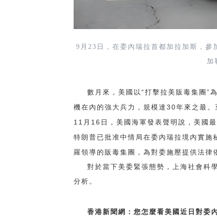
9月23日，在委內瑞拉首都加拉加斯，
加
“
”
數月來，美國以
打擊拉美販毒集團
30
機在內的強大兵力，規模達
年來之最。
11
16
月
日，美國海軍發表聲明說，美國最
特朗普已批准中情局在委內瑞拉境內實施
羅領導的販毒集團，為對委施壓提供法律
對於當下美委緊張態勢，上海社會科
分析。
香港新聞網：您怎麼看美國近日對委