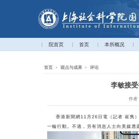
院首页
首页
本所概况
首页
观点与成果
评论
李敏接受
作者
11
26
香港
新聞網
月
日電（記者 崔隽
一輪行動。不過，另有消息人士向美媒透