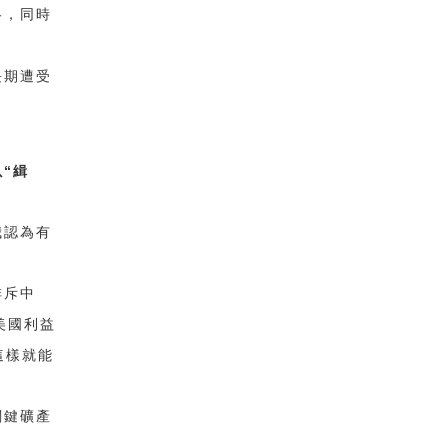
略，同時
長期遭受
。
“
以
緝
我認為有
排斥中
美國利益
這樣就能
關鍵礦產