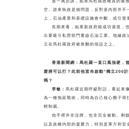
退一萬步講，如果馬杜羅政權真的被
空。誰來執政是個問題，反對派內部并不
上，石油產業和基礎設施會中斷，或引發
長期來看，如果新政府能成功過渡，
出要吸引私營部門重啟石油工業。地緣政
立在馬杜羅政府被推翻的假設之上。
香港新聞網：馬杜羅一直口風強硬，
“
200
麼牌可以打？此前他宣布啟動
獨立
計
嗎？
李敏：
馬杜羅近期呼籲對話，看起來
為一種拖延戰術，同時為自己核心圈子尋
輕制裁。
他手裡并非沒牌，也非完全被動。剩
以及政權內部的凝聚力，特別是軍方和安