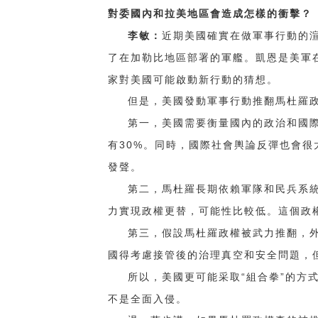
對委國內和拉美地區會造成怎樣的衝擊？
李敏：
近期美國確實在做軍事行動的
了在加勒比地區部署的軍艦。凱恩是美軍
家對美國可能啟動新行動的猜想。
但是，美國發動軍事行動推翻馬杜羅
第一，美國需要衡量國內的政治和國
30%
有
。同時，國際社會輿論反彈也會很
發聲。
第二，馬杜羅長期依賴軍隊和民兵系
力實現政權更替，可能性比較低。這個政
第三，假設馬杜羅政權被武力推翻，
國得考慮接管後的治理真空和安全問題，
“
”
所以，美國更可能采取
組合拳
的方
不是全面入侵。