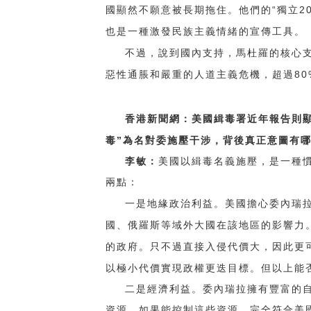
“
2
國顯然不願意被長期拖住。他們的
獨立
也是一種激發民族主義情緒的宣傳工具。
不過，說到國內支持，馬杜羅的核心
80
惡性通脹和嚴重的人道主義危機，超過
香港新聞網：美國緝毒署近年報告則
”
毒
為名對委施壓干涉，背後真正意圖有
李敏：
美國以緝毒名義施壓，是一種
兩點：
一是地緣政治利益。美國擔心委內瑞
國、俄羅斯等域外大國在該地區的影響力
的政府。只不過直接入侵代價大，因此更
以極小代價實現政權更迭目標。但以上能
二是經濟利益。委內瑞拉擁有豐富的
資源。如果能控制這些資源，完全符合美