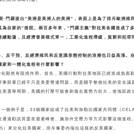
·
“
”
斯
門羅提出
美洲是美洲人的美洲
，表面上是為了排斥歐洲殖
“
“
”
其為自家的
後院。兩百多年來，
門羅主義
對拉美各國造成了
持續動蕩，且經濟發展模式單一，工業化進程滯緩，貧窮和犯罪
略、反干預、反經濟殖民和反意識形態控制的浪潮也日益高漲。
國家和一體化進程有什麼影響？
體化顯然有阻撓作用。首先，美國行動對拉美地區已經造成負面
軍事部署已經不只是美委雙邊問題，而是關乎整個拉美的安全議
拉美選舉周期，美國的打壓可能會刺激右翼勢力壯大，使地區政
33
CEL
。一個例子是，
個國家組成了拉美和加勒比國家共同體（
在通過勸說其盟友迴避峰會、施加外交壓力等方式影響這個進程
S
）來分化拉美國家，排斥像委內瑞拉這樣的反美國家。