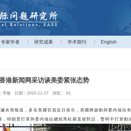
专家学者
研究成果
学术期刊
English
香港新闻网采访谈美委紧张态势
：李敏
日期：2025-11-27
浏览：
81
）據央視報道，多名美國官員近日表示，美國將啟動與委內瑞拉
露，特朗普打算與委內瑞拉總統馬杜羅直接對話，暫時不打算動