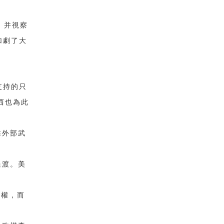
，并視察
加劇了大
支持的只
西也為此
靠外部武
過渡。美
政權，而