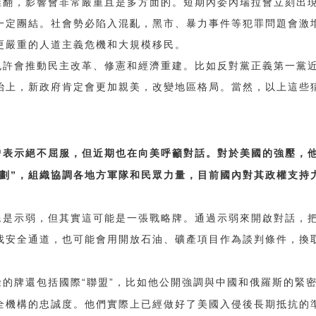
推翻，影響會非常嚴重且是多方面的。短期內委內瑞拉會立刻出
一定團結。社會勢必陷入混亂，黑市、暴力事件等犯罪問題會激
更嚴重的人道主義危機和大規模移民。
也許會推動民主改革、修憲和經濟重建。比如反對黨正義第一黨
治上，新政府肯定會更加親美，改變地區格局。當然，以上這些
曾表示絕不屈服，但近期也在向美呼籲對話。對於美國的強壓，
”
劃
，組織協調各地方軍隊和民眾力量，目前國內對其政權支持
像是示弱，但其實這可能是一張戰略牌。通過示弱來開啟對話，
找安全通道，也可能會用開放石油、礦產項目作為談判條件，換
“
”
餘的牌還包括國際
聯盟
，比如他公開強調與中國和俄羅斯的緊
全機構的忠誠度。他們實際上已經做好了美國入侵後長期抵抗的