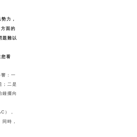
民勢力，
多方面的
問題難以
在您看
影響：一
題；二是
治鐘擺向
AC
），
。同時，