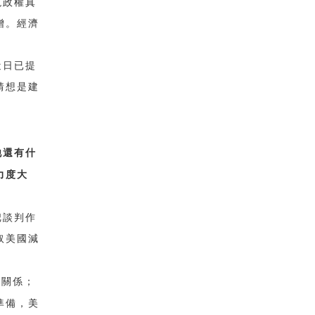
現政權真
增。經濟
近日已提
猜想是建
他還有什
力度大
把談判作
取美國減
密關係；
準備，美