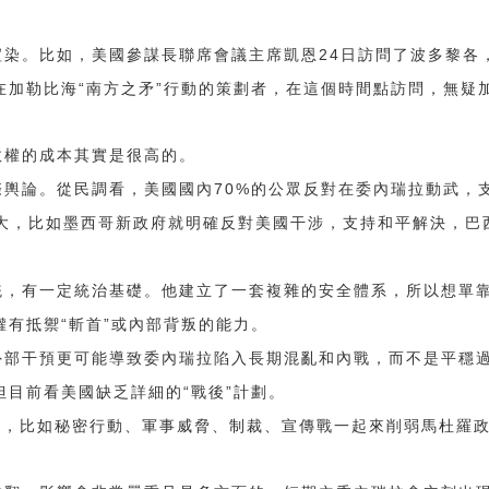
24
渲染。比如，美國參謀長聯席會議主席凱恩
日訪問了波多黎各
“
”
在加勒比海
南方之矛
行動的策劃者，在這個時間點訪問，無疑
政權的成本其實是很高的。
70%
際輿論。從民調看，美國國內
的公眾反對在委內瑞拉動武，
大，比如墨西哥新政府就明確反對美國干涉，支持和平解決，巴
統，有一定統治基礎。他建立了一套複雜的安全體系，所以想單
“
”
權有抵禦
斬首
或內部背叛的能力。
外部干預更可能導致委內瑞拉陷入長期混亂和內戰，而不是平穩
“
”
但目前看美國缺乏詳細的
戰後
計劃。
式，比如秘密行動、軍事威脅、制裁、宣傳戰一起來削弱馬杜羅