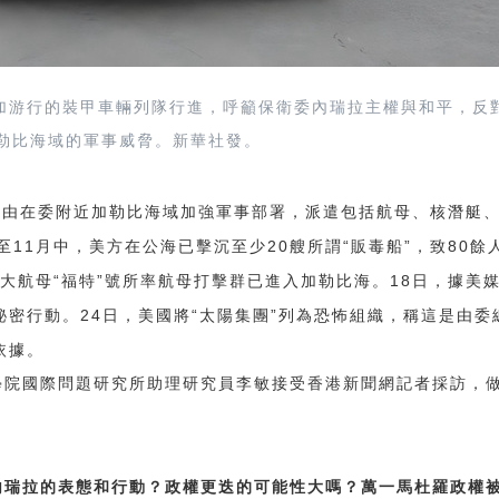
參加游行的裝甲車輛列隊行進，呼籲保衛委內瑞拉主權與和平，反
勒比海域的軍事威脅。新華社發。
為由在委附近加勒比海域加強軍事部署，派遣包括航母、核潛艇
11
20
“
”
80
至
月中，美方在公海已擊沉至少
艘所謂
販毒船
，致
餘
“
”
18
大航母
福特
號所率航母打擊群已進入加勒比海。
日，據美
24
“
”
秘密行動。
日，美國將
太陽集團
列為恐怖組織，稱這是由委
依據。
學院國際問題研究所助理研究員李敏接受香港新聞網記者採訪，
內瑞拉的表態和行動？政權更迭的可能性大嗎？萬一馬杜羅政權