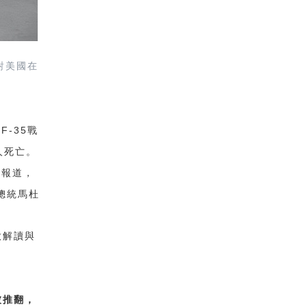
對美國在
F-35
、
戰
人死亡。
媒報道，
總統馬杜
做解讀與
被推翻，