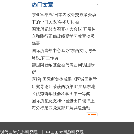
热门文章
>>
东亚室举办“日本内政外交政策变动
下的中日关系”学术研讨会
国际所党总支召开扩大会议 开展树
立和践行正确政绩观学习教育动员
部署
国际所青年中心举办“东西文明与全
球秩序”工作坊
德国阿登纳基金会代表团到访国际
所
喜报| 国际所集体成果《区域国别学
研究导论》荣获两项第37届华东地
区优秀哲学社会科学图书一等奖
国际所党总支和中国进出口银行上
海分行第四党支部开展共建活动
现代国际关系研究院
|
中国国际问题研究院