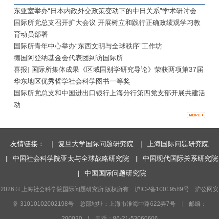
东亚室举办“日本内政外交政策变动下的中日关系”学术研讨会
国际所党总支召开扩大会议 开展树立和践行正确政绩观学习教
育动员部署
国际所青年中心举办“东西文明与全球秩序”工作坊
德国阿登纳基金会代表团到访国际所
喜报| 国际所集体成果《区域国别学研究导论》荣获两项第37届
华东地区优秀哲学社会科学图书一等奖
国际所党总支和中国进出口银行上海分行第四党支部开展共建活
动
友情链接：
|
复旦大学国际问题研究院
|
上海国际问题研究院
|
中国社会科学院亚太与全球战略研究院
|
中国现代国际关系研究院
|
中国国际问题研究院
2026 © 上海社会科学院国际问题研究所 版权所有 沪ICP备10019589号 沪公网安
备 31010102002198号 总部地址：上海市淮海中路622弄7号 | 邮编：
200020 | 电话：86-21-53060606