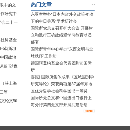
热门文章
>>
人眼中的文
合作研究中
东亚室举办“日本内政外交政策变动
下的中日关系”学术研讨会
学会二十一
国际所党总支召开扩大会议 开展树
立和践行正确政绩观学习教育动员
家社科基金
部署
巴勒斯坦
国际所青年中心举办“东西文明与全
球秩序”工作坊
中国政治
德国阿登纳基金会代表团到访国际
课题
“
以色
所
喜报| 国际所集体成果《区域国别学
》（获
上海
研究导论》荣获两项第37届华东地
区优秀哲学社会科学图书一等奖
三等
国际所党总支和中国进出口银行上
英文论文
50
海分行第四党支部开展共建活动