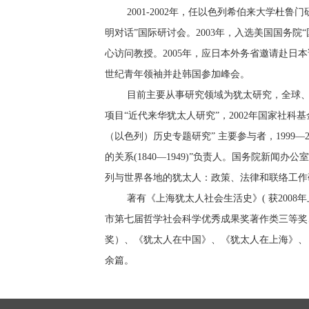
2001-2002
年，任以色列希伯来大学杜鲁门
明对话”国际研讨会。
2003
年，入选美国国务院“
心访问教授。
2005
年，应日本外务省邀请赴日本
世纪青年领袖并赴韩国参加峰会。
目前主要从事研究领域为犹太研究，全球
项目“近代来华犹太人研究”，
2002
年国家社科基
（以色列）历史专题研究
”
主要参与者，
1999—2
的关系
(1840—1949)”
负责人。国务院新闻办公室
列与世界各地的犹太人：政策、法律和联络工作
著有《上海犹太人社会生活史》
(
获
2008
年
市第七届哲学社会科学优秀成果奖著作类三等奖
奖）、《犹太人在中国》、《犹太人在上海》、
余篇。