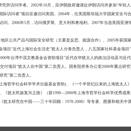
研究所访问学者。
2002
年
10
月，应伊朗政府邀请赴伊朗访问并参加“年轻
国际访问者”项目应邀访问美国。
2004
年，任美国斯坦福大学国家安全与
访问。
2006
年
5
月，访问俄罗斯、意大利和奥地利。
2007
年当选美国亚洲
、地区公共产品与国际安全研究（主要是反恐、能源合作）。
2005
年获国
金项目“近代上海社会生活史”犹太人分卷负责人，八五国家社科基金项目
“
000
年台湾中流文教基金会资助项目
“
近代在华犹太人的政治活动及与近代
交付项目
“
犹太人在中国
”
第二负责人。国务院侨务办公室
2000
年重点研究
研究
”
第二负责人。
上海哲学社会科学学术出版基金资助
)
、《一个半世纪以来的上海犹太人
、《犹太民族复兴之路》（获
1998
—
2000
年上海市哲学社会科学优秀成果
《犹太研究在中国——三十年回顾：
1978-2008
》等专著、图册和相关中